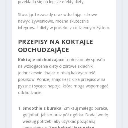
przekłada się na lepsze efekty diety.
Stosując te zasady oraz wdrażając zdrowe
nawyki żywieniowe, można skutecznie
integrować diety w proszku z codziennym życiem.
PRZEPISY NA KOKTAJLE
ODCHUDZAJĄCE
Koktajle odchudzające
to doskonały sposób
na wzbogacenie diety o zdrowe składniki,
jednocześnie dbając o niską kaloryczność
posiłków. Poniżej znajdziesz kilka przepisów na
pyszne i sycące napoje, które mogą wspomagać
odchudzanie.
Smoothie z buraka
: Zmiksuj małego buraka,
grejpfrut, jabłko oraz pół ogórka. Dodaj wodę
według potrzeb, aby uzyskać pożądaną
konsystencję.
Ten koktajl jest pełen