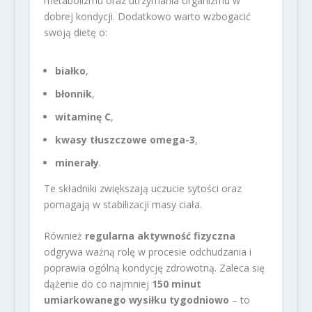
metabolizmu oraz utrzymania organizmu w
dobrej kondycji. Dodatkowo warto wzbogacić
swoją dietę o:
białko
,
błonnik
,
witaminę C
,
kwasy tłuszczowe omega-3
,
minerały
.
Te składniki zwiększają uczucie sytości oraz
pomagają w stabilizacji masy ciała.
Również
regularna aktywność fizyczna
odgrywa ważną rolę w procesie odchudzania i
poprawia ogólną kondycję zdrowotną. Zaleca się
dążenie do co najmniej
150 minut
umiarkowanego wysiłku tygodniowo
– to