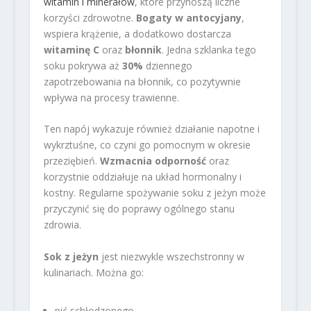
witamin i minerałów
, które przynoszą liczne
korzyści zdrowotne.
Bogaty w antocyjany
,
wspiera krążenie, a dodatkowo dostarcza
witaminę C
oraz
błonnik
. Jedna szklanka tego
soku pokrywa aż
30%
dziennego
zapotrzebowania na błonnik, co pozytywnie
wpływa na procesy trawienne.
Ten napój wykazuje również działanie napotne i
wykrztuśne, co czyni go pomocnym w okresie
przeziębień.
Wzmacnia odporność
oraz
korzystnie oddziałuje na układ hormonalny i
kostny. Regularne spożywanie soku z jeżyn może
przyczynić się do poprawy ogólnego stanu
zdrowia.
Sok z jeżyn
jest niezwykle wszechstronny w
kulinariach. Można go:
pić schłodzonego,