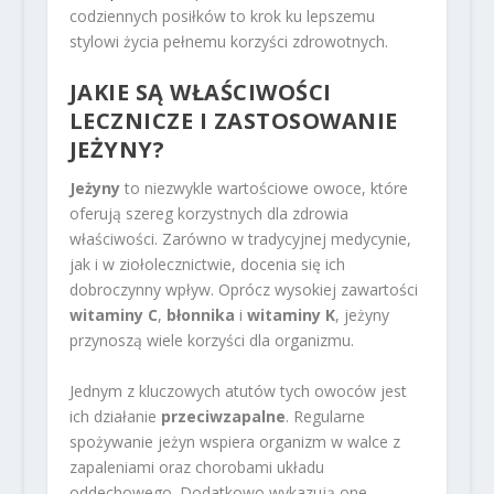
codziennych posiłków to krok ku lepszemu
stylowi życia pełnemu korzyści zdrowotnych.
JAKIE SĄ WŁAŚCIWOŚCI
LECZNICZE I ZASTOSOWANIE
JEŻYNY?
Jeżyny
to niezwykle wartościowe owoce, które
oferują szereg korzystnych dla zdrowia
właściwości. Zarówno w tradycyjnej medycynie,
jak i w ziołolecznictwie, docenia się ich
dobroczynny wpływ. Oprócz wysokiej zawartości
witaminy C
,
błonnika
i
witaminy K
, jeżyny
przynoszą wiele korzyści dla organizmu.
Jednym z kluczowych atutów tych owoców jest
ich działanie
przeciwzapalne
. Regularne
spożywanie jeżyn wspiera organizm w walce z
zapaleniami oraz chorobami układu
oddechowego. Dodatkowo wykazują one