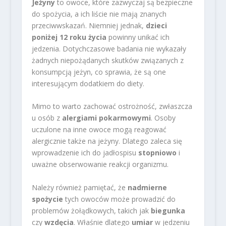
Jeżyny
to owoce, które zazwyczaj są bezpieczne
do spożycia, a ich liście nie mają znanych
przeciwwskazań. Niemniej jednak,
dzieci
poniżej 12 roku życia
powinny unikać ich
jedzenia. Dotychczasowe badania nie wykazały
żadnych niepożądanych skutków związanych z
konsumpcją jeżyn, co sprawia, że są one
interesującym dodatkiem do diety.
Mimo to warto zachować ostrożność, zwłaszcza
u osób z
alergiami pokarmowymi
. Osoby
uczulone na inne owoce mogą reagować
alergicznie także na jeżyny. Dlatego zaleca się
wprowadzenie ich do jadłospisu
stopniowo
i
uważne obserwowanie reakcji organizmu.
Należy również pamiętać, że
nadmierne
spożycie
tych owoców może prowadzić do
problemów żołądkowych, takich jak
biegunka
czy
wzdęcia
. Właśnie dlatego
umiar
w jedzeniu