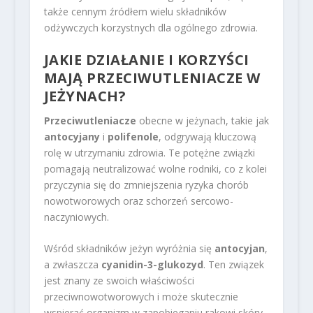
także cennym źródłem wielu składników
odżywczych korzystnych dla ogólnego zdrowia.
JAKIE DZIAŁANIE I KORZYŚCI
MAJĄ PRZECIWUTLENIACZE W
JEŻYNACH?
Przeciwutleniacze
obecne w jeżynach, takie jak
antocyjany
i
polifenole
, odgrywają kluczową
rolę w utrzymaniu zdrowia. Te potężne związki
pomagają neutralizować wolne rodniki, co z kolei
przyczynia się do zmniejszenia ryzyka chorób
nowotworowych oraz schorzeń sercowo-
naczyniowych.
Wśród składników jeżyn wyróżnia się
antocyjan
,
a zwłaszcza
cyanidin-3-glukozyd
. Ten związek
jest znany ze swoich właściwości
przeciwnowotworowych i może skutecznie
wspierać organizm w zapobieganiu rakowi skóry.