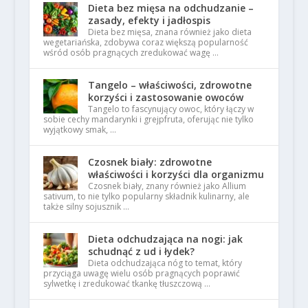
Dieta bez mięsa na odchudzanie –
zasady, efekty i jadłospis
Dieta bez mięsa, znana również jako dieta
wegetariańska, zdobywa coraz większą popularność
wśród osób pragnących zredukować wagę …
Tangelo – właściwości, zdrowotne
korzyści i zastosowanie owoców
Tangelo to fascynujący owoc, który łączy w
sobie cechy mandarynki i grejpfruta, oferując nie tylko
wyjątkowy smak, …
Czosnek biały: zdrowotne
właściwości i korzyści dla organizmu
Czosnek biały, znany również jako Allium
sativum, to nie tylko popularny składnik kulinarny, ale
także silny sojusznik …
Dieta odchudzająca na nogi: jak
schudnąć z ud i łydek?
Dieta odchudzająca nóg to temat, który
przyciąga uwagę wielu osób pragnących poprawić
sylwetkę i zredukować tkankę tłuszczową …