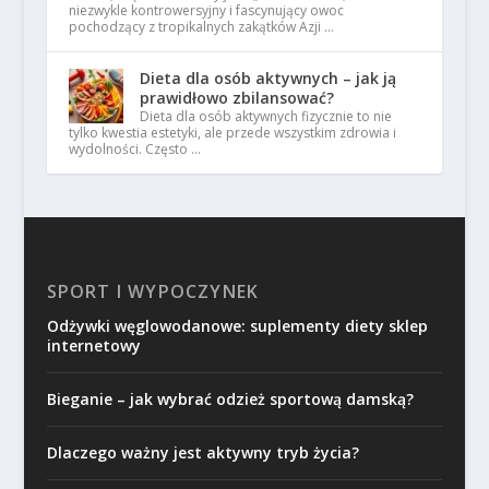
niezwykle kontrowersyjny i fascynujący owoc
pochodzący z tropikalnych zakątków Azji …
Dieta dla osób aktywnych – jak ją
prawidłowo zbilansować?
Dieta dla osób aktywnych fizycznie to nie
tylko kwestia estetyki, ale przede wszystkim zdrowia i
wydolności. Często …
SPORT I WYPOCZYNEK
Odżywki węglowodanowe: suplementy diety sklep
internetowy
Bieganie – jak wybrać odzież sportową damską?
Dlaczego ważny jest aktywny tryb życia?