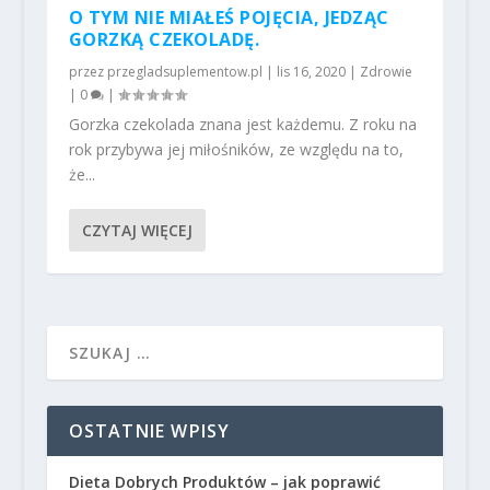
O TYM NIE MIAŁEŚ POJĘCIA, JEDZĄC
GORZKĄ CZEKOLADĘ.
przez
przegladsuplementow.pl
|
lis 16, 2020
|
Zdrowie
|
0
|
Gorzka czekolada znana jest każdemu. Z roku na
rok przybywa jej miłośników, ze względu na to,
że...
CZYTAJ WIĘCEJ
OSTATNIE WPISY
Dieta Dobrych Produktów – jak poprawić