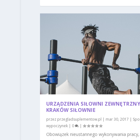
URZĄDZENIA SIŁOWNI ZEWNĘTRZNY
KRAKÓW SIŁOWNIE
przez
przegladsuplementow.pl
|
mar 30, 2017
|
Spor
wypoczynek
|
0
|
Obowiązek nieustannego wykonywania pracy,