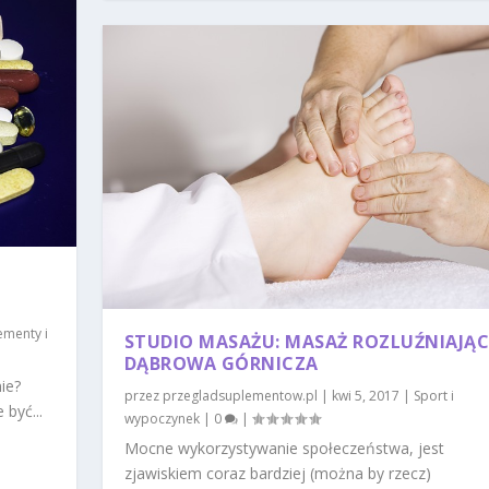
ementy i
STUDIO MASAŻU: MASAŻ ROZLUŹNIAJĄ
DĄBROWA GÓRNICZA
ie?
przez
przegladsuplementow.pl
|
kwi 5, 2017
|
Sport i
być...
wypoczynek
|
0
|
Mocne wykorzystywanie społeczeństwa, jest
zjawiskiem coraz bardziej (można by rzecz)