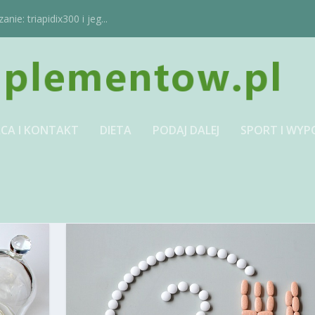
ie: triapidix300 i jeg...
CA I KONTAKT
DIETA
PODAJ DALEJ
SPORT I WYP
OWNI ZEWNĘTRZNYCH