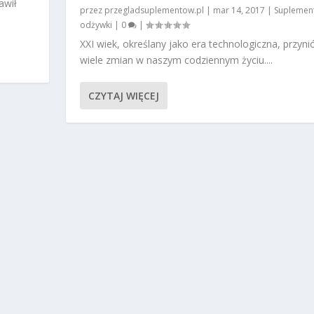
awił
przez
przegladsuplementow.pl
|
mar 14, 2017
|
Suplement
odżywki
|
0
|
XXI wiek, określany jako era technologiczna, przyni
wiele zmian w naszym codziennym życiu....
CZYTAJ WIĘCEJ