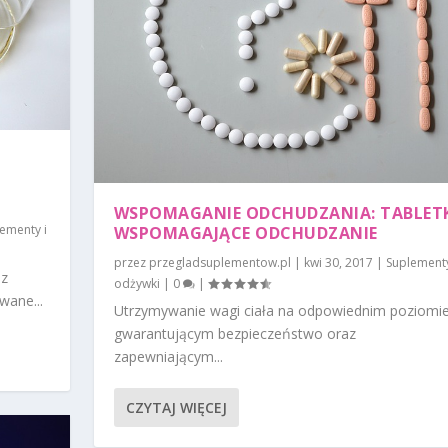
WSPOMAGANIE ODCHUDZANIA: TABLET
ementy i
WSPOMAGAJĄCE ODCHUDZANIE
przez
przegladsuplementow.pl
|
kwi 30, 2017
|
Suplementy
 z
odżywki
|
0
|
wane...
Utrzymywanie wagi ciała na odpowiednim poziomie
gwarantującym bezpieczeństwo oraz
zapewniającym...
CZYTAJ WIĘCEJ