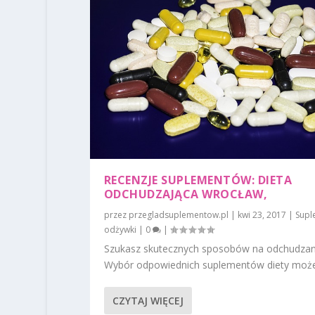
RECENZJE SUPLEMENTÓW: DIETA
ODCHUDZAJĄCA WROCŁAW,
przez
przegladsuplementow.pl
|
kwi 23, 2017
|
Supl
odżywki
|
0
|
Szukasz skutecznych sposobów na odchudzan
Wybór odpowiednich suplementów diety może 
CZYTAJ WIĘCEJ