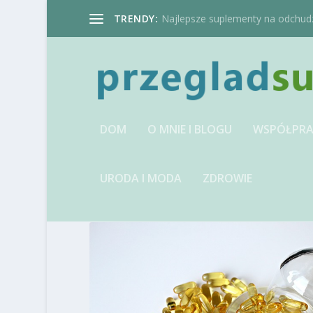
TRENDY:
Najlepsze suplementy na odchudzan
DOM
O MNIE I BLOGU
WSPÓŁPRA
URODA I MODA
ZDROWIE
TAG:
URZĄDZENIA SIŁ