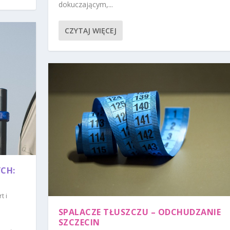
dokuczającym,...
CZYTAJ WIĘCEJ
CH:
t i
SPALACZE TŁUSZCZU – ODCHUDZANIE
SZCZECIN