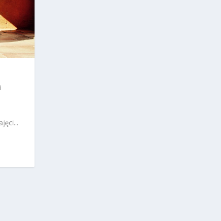
i
ą
ęci...