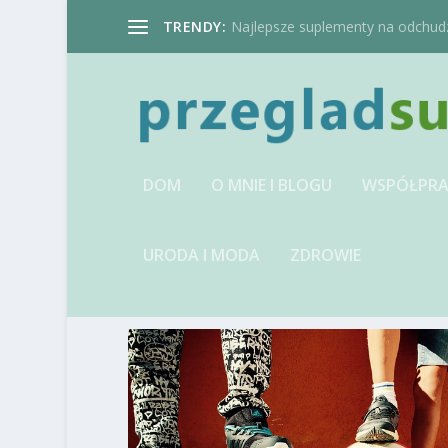
TRENDY:
Najlepsze suplementy na odchudzan
DOM
O MNIE I BLOGU
WSPÓŁPRA
URODA I MODA
ZDROWIE
TAG:
SZKÓŁKA PIŁKARS