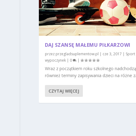
DAJ SZANSĘ MAŁEMU PIŁKARZOWI
przez
przegladsuplementow.pl
|
cze 3, 2017
|
Sport 
wypoczynek
|
0
|
Wraz z początkiem roku szkolnego nadchodz
również terminy zapisywania dzieci na różne zaj
CZYTAJ WIĘCEJ