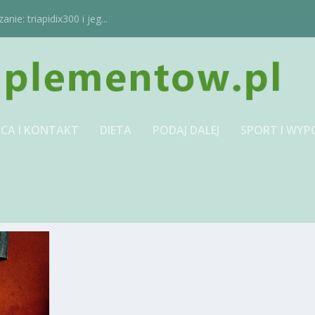
ie: triapidix300 i jeg...
CA I KONTAKT
DIETA
PODAJ DALEJ
SPORT I WYP
KA