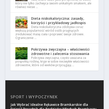
który nie tylko zachwyca swoim unikalnym smakiem, ale
również niesie …
Dieta niskokaloryczna: zasady,
korzyści i przykładowy jadłospis
Dieta niskokaloryczna zdobywa coraz
większą popularność wśród osób pragnących
zredukować masę ciała i poprawić swoje zdrowie.
Ograniczenie …
Pokrzywa zwyczajna – właściwości
zdrowotne i zalecenia stosowania
Pokrzywa zwyczajna, często uważana za
pospolitą roślinę, kryje w sobie niezwykłe właściwości
zdrowotne, które od wieków przyciągają …
SPORT I WYPOCZYNEK
Jak Wybrać Idealne Rękawice Bramkarskie dla
Dzieci? Poradnik dla Rodziców Młodych Bramkarzy