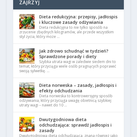
ZAJRZYJ
Dieta redukcyjna: przepisy, jadłospis
i kluczowe zasady odżywiania
Dieta redukcyjna to nie tylko sposób na
zrzucenie zbędnych kilogramów, ale przede wszystkim
styl życia, który może …
Jak zdrowo schudnąć w tydzień?
Sprawdzone porady i diety
Szybka utrata wagi w zaledwie siedem dni to
temat, który przyciąga wiele osób pragnących poprawić
swoją sylwetkę. …
Dieta norweska – zasady, jadłospis i
efekty odchudzania
Dieta norweska to kontrowersyjny sposób
odżywiania, który przyciąga uwagę obietnicą szybkiej
utraty wagi – nawet do 10 …
Dwutygodniowa dieta
odchudzająca: sprawdź jadłospis i
zasady
Dwutygodniowa dieta odchudzająca, znana również jako