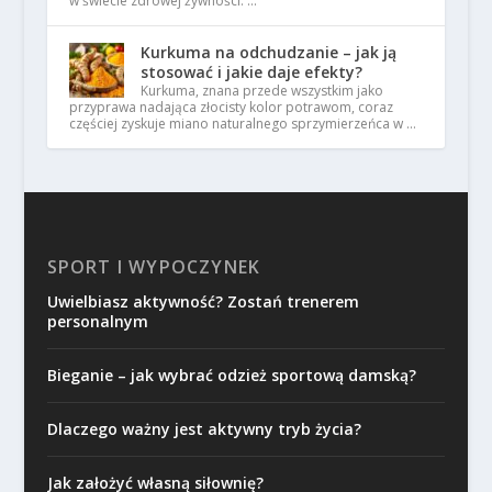
w świecie zdrowej żywności. …
Kurkuma na odchudzanie – jak ją
stosować i jakie daje efekty?
Kurkuma, znana przede wszystkim jako
przyprawa nadająca złocisty kolor potrawom, coraz
częściej zyskuje miano naturalnego sprzymierzeńca w …
SPORT I WYPOCZYNEK
Uwielbiasz aktywność? Zostań trenerem
personalnym
Bieganie – jak wybrać odzież sportową damską?
Dlaczego ważny jest aktywny tryb życia?
Jak założyć własną siłownię?