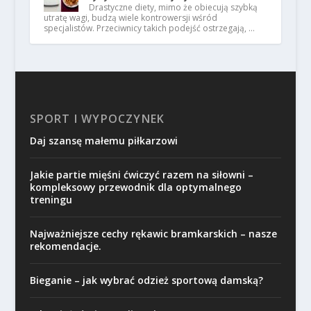
Drastyczne diety, mimo że obiecują szybką
utratę wagi, budzą wiele kontrowersji wśród
specjalistów. Przeciwnicy takich podejść ostrzegają, …
SPORT I WYPOCZYNEK
Daj szansę małemu piłkarzowi
Jakie partie mięśni ćwiczyć razem na siłowni –
kompleksowy przewodnik dla optymalnego
treningu
Najważniejsze cechy rękawic bramkarskich – nasze
rekomendacje.
Bieganie – jak wybrać odzież sportową damską?