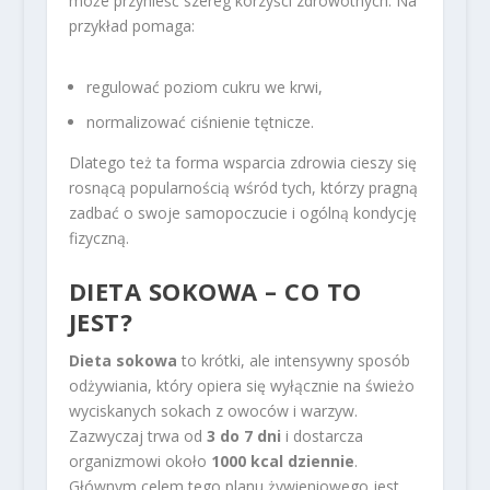
może przynieść szereg korzyści zdrowotnych. Na
przykład pomaga:
regulować poziom cukru we krwi,
normalizować ciśnienie tętnicze.
Dlatego też ta forma wsparcia zdrowia cieszy się
rosnącą popularnością wśród tych, którzy pragną
zadbać o swoje samopoczucie i ogólną kondycję
fizyczną.
DIETA SOKOWA – CO TO
JEST?
Dieta sokowa
to krótki, ale intensywny sposób
odżywiania, który opiera się wyłącznie na świeżo
wyciskanych sokach z owoców i warzyw.
Zazwyczaj trwa od
3 do 7 dni
i dostarcza
organizmowi około
1000 kcal dziennie
.
Głównym celem tego planu żywieniowego jest