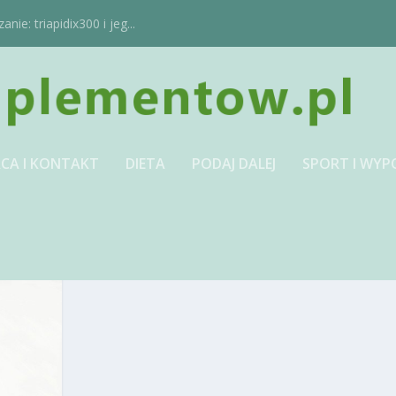
ie: triapidix300 i jeg...
CA I KONTAKT
DIETA
PODAJ DALEJ
SPORT I WYP