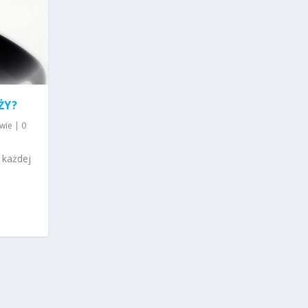
ŻY?
wie
|
0
 każdej