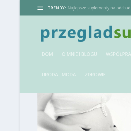
TRENDY:
Najlepsze suplementy na odchudzan
DOM
O MNIE I BLOGU
WSPÓŁPRA
URODA I MODA
ZDROWIE
TAG:
ULTRASONOGRAF