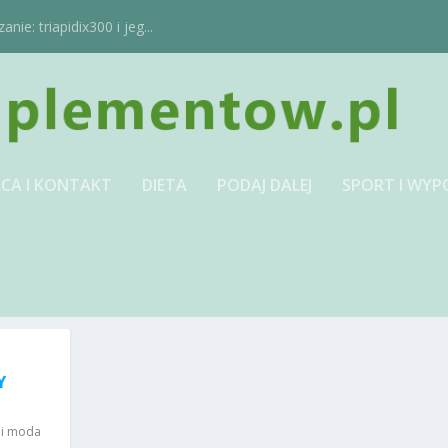
ie: triapidix300 i jeg...
CA I KONTAKT
DIETA
PODAJ DALEJ
SPORT I WYP
Y
 i moda