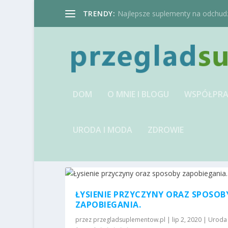
TRENDY:
Najlepsze suplementy na odchudzan
DOM
O MNIE I BLOGU
WSPÓŁPRA
URODA I MODA
ZDROWIE
TAG:
PYTANIE
ŁYSIENIE PRZYCZYNY ORAZ SPOSOB
ZAPOBIEGANIA.
przez
przegladsuplementow.pl
|
lip 2, 2020
|
Uroda